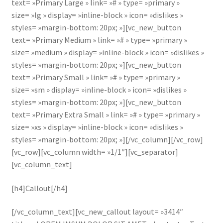
text= »Primary Large » link= »# » type= »primary »
size= »lg » display= »inline-block » icon= »dislikes »
styles= »margin-bottom: 20px; »][vc_new_button
text= »Primary Medium » link= »# » type= »primary »
size= »medium » display= »inline-block » icon= »dislikes »
styles= »margin-bottom: 20px; »][vc_new_button
text= »Primary Small » link= »# » type= »primary »
size= »sm » display= »inline-block » icon= »dislikes »
styles= »margin-bottom: 20px; »][vc_new_button
text= »Primary Extra Small » link= »# » type= »primary »
size= »xs » display= »inline-block » icon= »dislikes »
styles= »margin-bottom: 20px; »][/vc_column][/vc_row]
[vc_row][vc_column width= »1/1″][vc_separator]
[vc_column_text]
[h4]Callout[/h4]
[/vc_column_text][vc_new_callout layout= »3414″