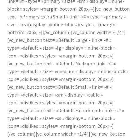
link= »# » type= »primary » size= »sm » display= »inline-
block » styles= »margin-bottom: 20px; »][vc_new_button
text= »Primary Extra Small » link= »# » type= »primary »
size= »xs » display= »inline-block » styles= »margin-
bottom: 20px; »][/vc_column][vc_column width= »1/4″]
[vc_new_button text= »Default Large » link= »# »
type= »default » size= »lg » display= »inline-block »
icon= »dislikes » styles= »margin-bottom: 20px; »]
[vc_new_button text= »Default Medium » link= »# »
type= »default » size= »medium » display= »inline-block »
icon= »dislikes » styles= »margin-bottom: 20px; »]
[vc_new_button text= »Default Small » link= »# »
type= »default » size= »sm » display= »table »
icon= »dislikes » styles= »margin-bottom: 20px; »]
[vc_new_button text= »Default Extra Small » link= »# »
type= »default » size= »xs » display= »inline-block »
icon= »dislikes » styles= »margin-bottom: 20px; »]
[/vc_column][vc_column width= »1/4″][vc_new_button