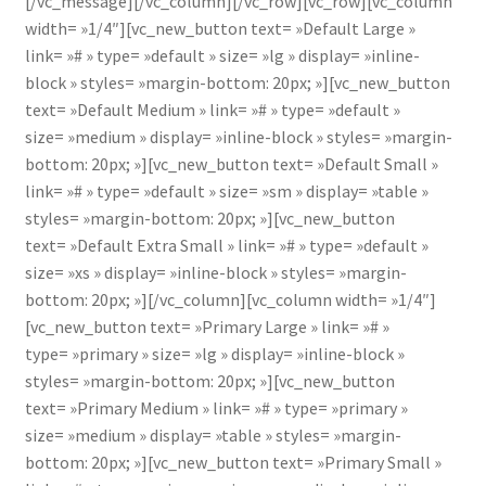
[/vc_message][/vc_column][/vc_row][vc_row][vc_column
width= »1/4″][vc_new_button text= »Default Large »
link= »# » type= »default » size= »lg » display= »inline-
block » styles= »margin-bottom: 20px; »][vc_new_button
text= »Default Medium » link= »# » type= »default »
size= »medium » display= »inline-block » styles= »margin-
bottom: 20px; »][vc_new_button text= »Default Small »
link= »# » type= »default » size= »sm » display= »table »
styles= »margin-bottom: 20px; »][vc_new_button
text= »Default Extra Small » link= »# » type= »default »
size= »xs » display= »inline-block » styles= »margin-
bottom: 20px; »][/vc_column][vc_column width= »1/4″]
[vc_new_button text= »Primary Large » link= »# »
type= »primary » size= »lg » display= »inline-block »
styles= »margin-bottom: 20px; »][vc_new_button
text= »Primary Medium » link= »# » type= »primary »
size= »medium » display= »table » styles= »margin-
bottom: 20px; »][vc_new_button text= »Primary Small »