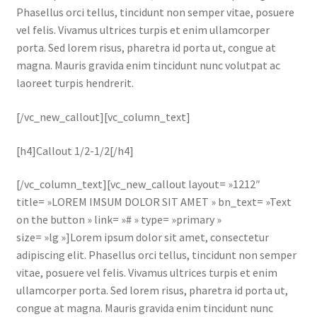
Phasellus orci tellus, tincidunt non semper vitae, posuere
vel felis. Vivamus ultrices turpis et enim ullamcorper
porta. Sed lorem risus, pharetra id porta ut, congue at
magna. Mauris gravida enim tincidunt nunc volutpat ac
laoreet turpis hendrerit.
[/vc_new_callout][vc_column_text]
[h4]Callout 1/2-1/2[/h4]
[/vc_column_text][vc_new_callout layout= »1212″
title= »LOREM IMSUM DOLOR SIT AMET » bn_text= »Text
on the button » link= »# » type= »primary »
size= »lg »]Lorem ipsum dolor sit amet, consectetur
adipiscing elit. Phasellus orci tellus, tincidunt non semper
vitae, posuere vel felis. Vivamus ultrices turpis et enim
ullamcorper porta. Sed lorem risus, pharetra id porta ut,
congue at magna. Mauris gravida enim tincidunt nunc