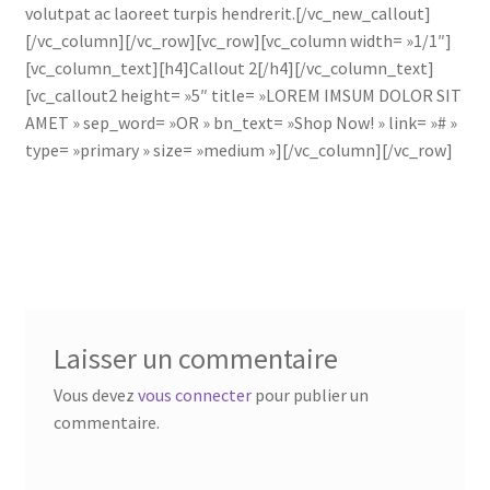
volutpat ac laoreet turpis hendrerit.[/vc_new_callout]
[/vc_column][/vc_row][vc_row][vc_column width= »1/1″]
[vc_column_text][h4]Callout 2[/h4][/vc_column_text]
[vc_callout2 height= »5″ title= »LOREM IMSUM DOLOR SIT
AMET » sep_word= »OR » bn_text= »Shop Now! » link= »# »
type= »primary » size= »medium »][/vc_column][/vc_row]
Laisser un commentaire
Vous devez
vous connecter
pour publier un
commentaire.