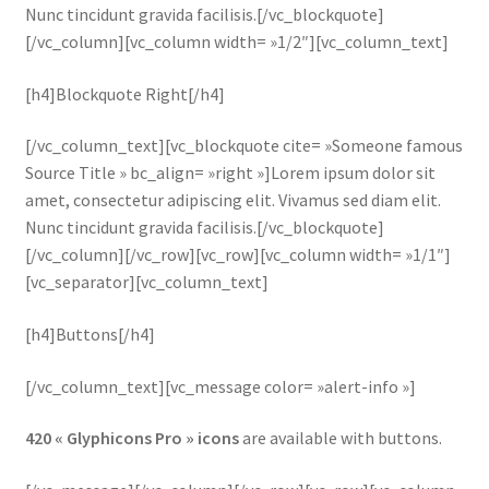
Nunc tincidunt gravida facilisis.[/vc_blockquote]
[/vc_column][vc_column width= »1/2″][vc_column_text]
[h4]Blockquote Right[/h4]
[/vc_column_text][vc_blockquote cite= »Someone famous
Source Title » bc_align= »right »]Lorem ipsum dolor sit
amet, consectetur adipiscing elit. Vivamus sed diam elit.
Nunc tincidunt gravida facilisis.[/vc_blockquote]
[/vc_column][/vc_row][vc_row][vc_column width= »1/1″]
[vc_separator][vc_column_text]
[h4]Buttons[/h4]
[/vc_column_text][vc_message color= »alert-info »]
420 « Glyphicons Pro » icons
are available with buttons.