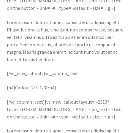
title= »LOREM IMSUM DOLOR SIT AMET » bn_text= »Text
on the button » link= »# » type= »default » size= »lg »]
Lorem ipsum dolor sit amet, consectetur adipiscing elit.
Phasellus orci tellus, tincidunt non semper vitae, posuere
vel felis. Vivamus ultrices turpis et enim ullamcorper
porta. Sed lorem risus, pharetra id porta ut, congue at
magna. Mauris gravida enim tincidunt nunc volutpat ac
laoreet turpis hendrerit.
[/vc_new_callout][vc_column_text]
[h4]Callout 2/3-1/3[/h4]
[/vc_column_text][vc_new_callout layout= »2313″
title= »LOREM IMSUM DOLOR SIT AMET » bn_text= »Text
on the button » link= »# » type= »default » size= »lg »]
Lorem ipsum dolor sit amet, consectetur adipiscing elit.