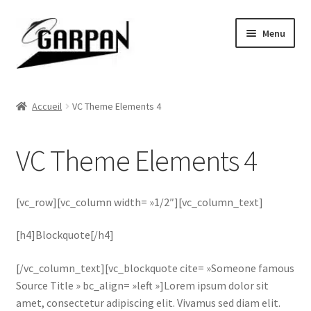
Aller
Aller
Menu
à
au
la
contenu
navigation
Accueil
Accueil
VC Theme Elements 4
Ouvrir
Ovniologie
le
VC Theme Elements 4
menu
Ouvrir
Auteurs
enfant
le
menu
Conférences & Formations
[vc_row][vc_column width= »1/2″][vc_column_text]
enfant
Contact
[h4]Blockquote[/h4]
[/vc_column_text][vc_blockquote cite= »Someone famous
GARPAN
Source Title » bc_align= »left »]Lorem ipsum dolor sit
amet, consectetur adipiscing elit. Vivamus sed diam elit.